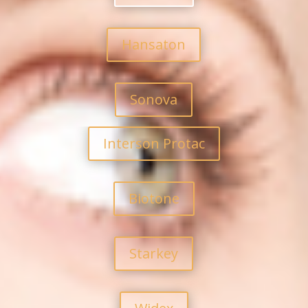
Hansaton
Sonova
Interson Protac
Biotone
Starkey