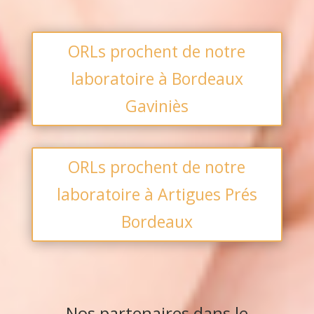
ORLs prochent de notre
laboratoire à Bordeaux
Gaviniès
ORLs prochent de notre
laboratoire à Artigues Prés
Bordeaux
Nos partenaires dans le