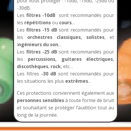
pour vous protéger : -10db, -15db, -25db ou
-30dB.
Les
filtres -10dB
sont recommandés pour
les
répétitions
ou
cours
…
Les
filtres -15 dB
sont recommandés pour
les
orchestres classiques,
solistes
, et
i
ngénieurs du son
…
Les
filtres -25 dB
sont recommandés pour
les
percussions,
guitares électriques
,
discothèques
,
rock
, etc…
Les filtres
-30 dB
sont recommandés pour
les situations les plus
extrêmes
…
Ces protections conviennent également aux
personnes sensibles
à toute forme de bruit
et souhaitant se protéger l’audition tout au
long de la journée.