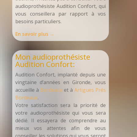
audioprothésiste Audition Confort, qui
vous conseillera par rapport à vos
besoins particuliers.
En savoir plus →
Mon audioprothésiste
Audition Confort:
Audition Confort, implanté depuis une
vingtaine d’années en Gironde, vous
accueille à
Bordeaux
et à
Artigues Prés
Bordeaux
.
Votre satisfaction sera la priorité de
votre audioprothésiste qui vous sera
dédié. Il essayera de comprendre au
mieux vos attentes afin de vous
conseiller les solutions qui vous seront