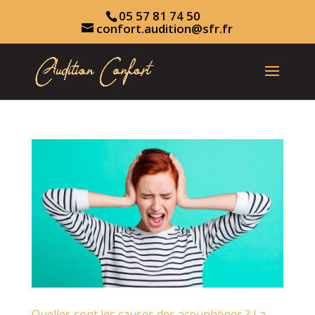
05 57 81 74 50
confort.audition@sfr.fr
Quelles sont les causes des acouphènes ? La