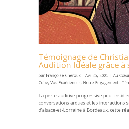
Témoignage de Christia
Audition Idéale grâce à 
par
Françoise Cheroux
|
Avr 25, 2025
|
Au Cœur
Cube
,
Vos Expériences, Notre Engagement : Tém
La perte auditive progressive peut insidi
conversations ardues et les interactions 
d’alsace-et-Lorraine à Bordeaux, cette réali