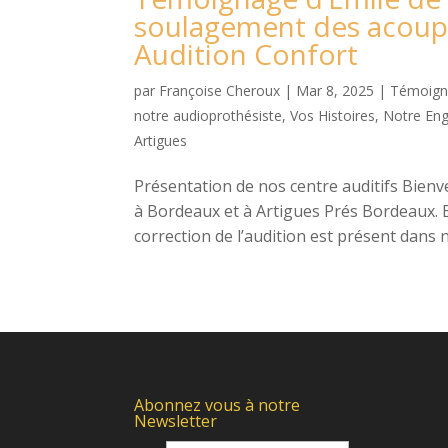
soulagement des acoup
Audition Confort
par
Françoise Cheroux
|
Mar 8, 2025
|
Témoigna
notre audioprothésiste
,
Vos Histoires, Notre En
Artigues
Présentation de nos centre auditifs Bienv
à Bordeaux et à Artigues Prés Bordeaux. E
correction de l’audition est présent dans n
Abonnez vous à notre
Newsletter