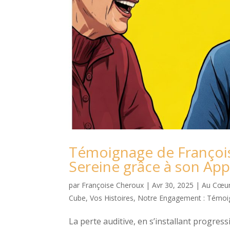
Témoignage de Françoise
Sereine grâce à son Appa
par
Françoise Cheroux
|
Avr 30, 2025
|
Au Cœur
Cube
,
Vos Histoires, Notre Engagement : Témoig
La perte auditive, en s’installant progre