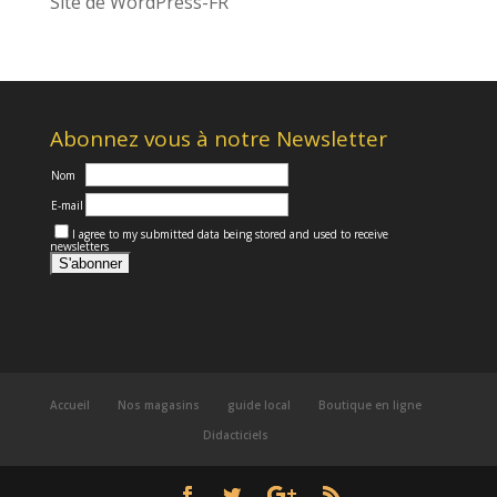
Site de WordPress-FR
Abonnez vous à notre Newsletter
Nom
E-mail
I agree to my submitted data being stored and used to receive
newsletters
Accueil
Nos magasins
guide local
Boutique en ligne
Didacticiels