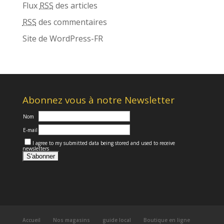
Flux
RSS
des articles
RSS
des commentaires
Site de WordPress-FR
Abonnez vous à notre Newsletter
Nom
E-mail
I agree to my submitted data being stored and used to receive
newsletters
Accueil
Nos magasins
guide local
Boutique en ligne