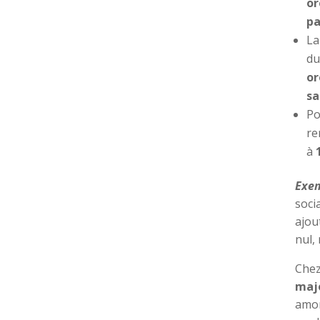
or
pa
L
d
or
sa
Po
re
à
Exem
soci
ajou
nul,
Che
majo
amon