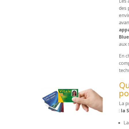
Les 
des 
envi
avan
appa
Blu
aux 
En c
comp
tech
Qu
po
La p
:
la 
L