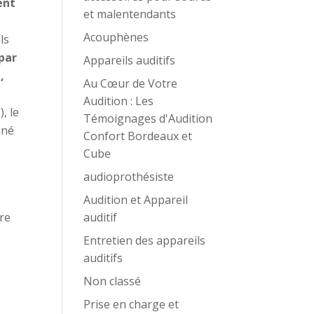
ent
et malentendants
Acouphènes
ls
par
Appareils auditifs
,
Au Cœur de Votre
Audition : Les
, le
Témoignages d'Audition
nné
Confort Bordeaux et
Cube
audioprothésiste
Audition et Appareil
tre
auditif
Entretien des appareils
auditifs
Non classé
Prise en charge et