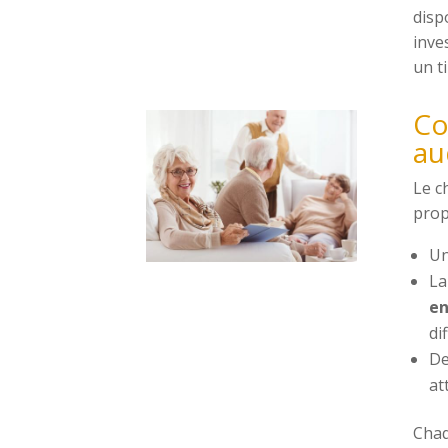
disp
inve
un ti
Co
au
Le c
prop
U
La
e
di
D
at
Chaq