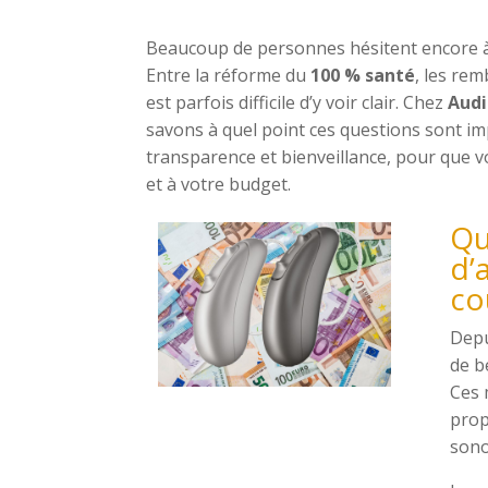
Beaucoup de personnes hésitent encore à s
Entre la réforme du
100 % santé
, les re
est parfois difficile d’y voir clair. Chez
Audi
savons à quel point ces questions sont i
transparence et bienveillance, pour que v
et à votre budget.
Qu
d’
co
Depu
de b
Ces 
pro
sono