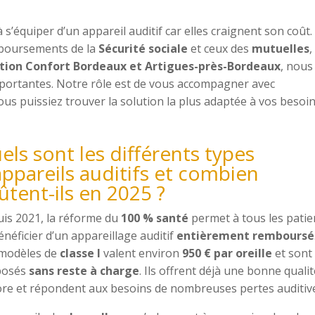
’équiper d’un appareil auditif car elles craignent son coût.
mboursements de la
Sécurité sociale
et ceux des
mutuelles
,
tion Confort Bordeaux et Artigues-près-Bordeaux
, nous
mportantes. Notre rôle est de vous accompagner avec
ous puissiez trouver la solution la plus adaptée à vos besoi
els sont les différents types
appareils auditifs et combien
ûtent-ils en 2025 ?
is 2021, la réforme du
100 % santé
permet à tous les patie
énéficier d’un appareillage auditif
entièrement remboursé
modèles de
classe I
valent environ
950 € par oreille
et sont
posés
sans reste à charge
. Ils offrent déjà une bonne qualit
re et répondent aux besoins de nombreuses pertes auditive