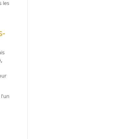
s les
s-
is
,
our
l’un