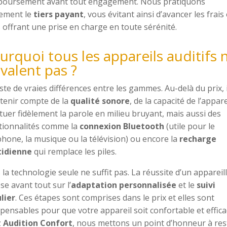
oursement avant tout engagement. Nous pratiquons
ement le
tiers payant
, vous évitant ainsi d’avancer les frais 
 offrant une prise en charge en toute sérénité.
urquoi tous les appareils auditifs 
 valent pas ?
xiste de vraies différences entre les gammes. Au-delà du prix, i
 tenir compte de la
qualité sonore
, de la capacité de l’appare
ituer fidèlement la parole en milieu bruyant, mais aussi des
tionnalités comme la
connexion Bluetooth
(utile pour le
phone, la musique ou la télévision) ou encore la
recharge
tidienne
qui remplace les piles.
 la technologie seule ne suffit pas. La réussite d’un appareil
se avant tout sur l’
adaptation personnalisée
et le
suivi
lier
. Ces étapes sont comprises dans le prix et elles sont
spensables pour que votre appareil soit confortable et effica
z
Audition Confort
, nous mettons un point d’honneur à res