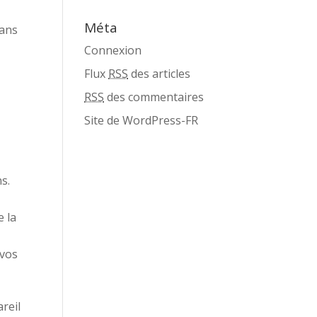
Méta
dans
Connexion
Flux
RSS
des articles
RSS
des commentaires
Site de WordPress-FR
s.
e la
 vos
reil