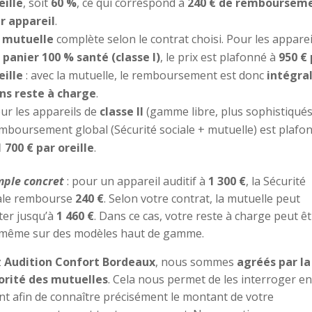
eille
, soit
60 %
, ce qui correspond à
240 € de remboursem
r appareil
.
a
mutuelle
complète selon le contrat choisi. Pour les apparei
u
panier 100 % santé (classe I)
, le prix est plafonné à
950 € 
eille
: avec la mutuelle, le remboursement est donc
intégral
ns reste à charge
.
ur les appareils de
classe II
(gamme libre, plus sophistiqués)
mboursement global (Sécurité sociale + mutuelle) est plafo
1 700 € par oreille
.
ple concret
: pour un appareil auditif à
1 300 €
, la Sécurité
ale rembourse
240 €
. Selon votre contrat, la mutuelle peut
ter jusqu’à
1 460 €
. Dans ce cas, votre reste à charge peut ê
 même sur des modèles haut de gamme.
z
Audition Confort Bordeaux
, nous sommes
agréés par la
rité des mutuelles
. Cela nous permet de les interroger en
t afin de connaître précisément le montant de votre