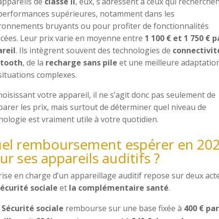
appareils de
classe II
, eux, s’adressent à ceux qui recherche
performances supérieures, notamment dans les
ronnements bruyants ou pour profiter de fonctionnalités
cées. Leur prix varie en moyenne entre
1 100 € et 1 750 € p
reil
. Ils intègrent souvent des technologies de
connectivit
etooth
, de la
recharge sans pile
et une meilleure adaptatio
situations complexes.
hoisissant votre appareil, il ne s’agit donc pas seulement de
arer les prix, mais surtout de déterminer quel niveau de
nologie est vraiment utile à votre quotidien.
el remboursement espérer en 20
ur ses appareils auditifs ?
rise en charge d’un appareillage auditif repose sur deux act
Sécurité sociale
et
la complémentaire santé
.
a
Sécurité sociale
rembourse sur une base fixée à
400 € par