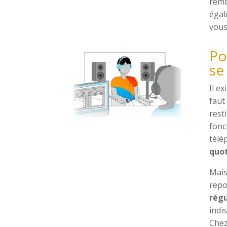
remb
égal
vous
Po
se
Il e
faut
rest
fonc
télé
quo
Mais
repo
régu
indi
Che